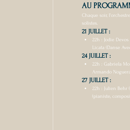
AU PROGRAMM
Chaque soir, l'orchest
solistes.
21 JUILLET :
22h : Jodie Devos 
Licata (Danse Avec
24 JUILLET :
22h : Gabriela Mon
Armando Noguera 
27 JUILLET :
22h : Julien Behr 
(pianiste, composi