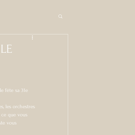
BLE
e fête sa 31e 
s, les orchestres 
 ce que vous 
ste vous 