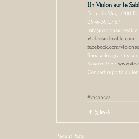
Un Violon sur le Sab
Front de Mer, 17200 R
05 46 39 27 87
info@violonsurlesable
violonsurlesable.com
facebook.com/violonsu
Spectacles gratuits sur
Réservation : 
www.viol
Concert reporté au le
#vacances
Recent Posts