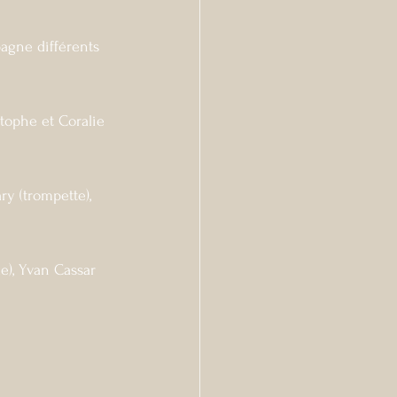
agne différents 
stophe et Coralie 
y (trompette), 
e), Yvan Cassar 