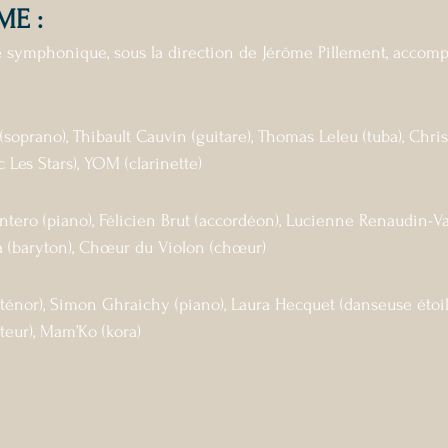
E :
re symphonique, sous la direction de Jérôme Pillement, accomp
(soprano), Thibault Cauvin (guitare), Thomas Leleu (tuba), Chri
 Les Stars), YOM (clarinette)
tero (piano), Félicien Brut (accordéon), Lucienne Renaudin-Var
(baryton), Chœur du Violon (chœur)
(ténor), Simon Ghraichy (piano), Laura Hecquet (danseuse étoil
teur), Mam’Ko (kora)